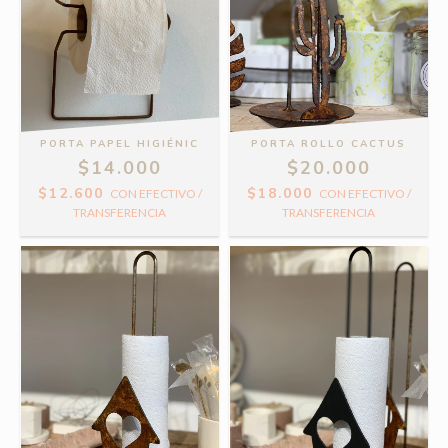
PORTA PAPEL HIGIÉNIC
PORTA ROLLO CACTUS
$14.000
$20.000
$12.600
$18.000
CON
EFECTIVO /
CON
EFECTIVO /
TRANSFERENCIA
TRANSFERENCIA