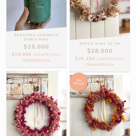
REGADERA CERÁMICA
DOBLE RIEG
ROSCA ALMA 25 CM
$20.000
$28.000
$18.000
CON
EFECTIVO /
$25.200
CON
EFECTIVO /
TRANSFERENCIA
TRANSFERENCIA
SIN
STOCK