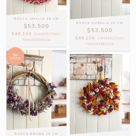
ROSCA AMALIA 38 CM
ROSCA AURELIA 35 CM
$53.500
$53.500
$48.150
CON
EFECTIVO /
$48.150
CON
EFECTIVO /
TRANSFERENCIA
TRANSFERENCIA
SIN
STOCK
ROSCA BRUNA 30 CM