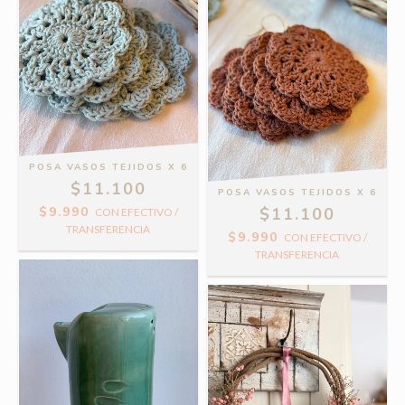
POSA VASOS TEJIDOS X 6
$11.100
POSA VASOS TEJIDOS X 6
$9.990
$11.100
CON
EFECTIVO /
TRANSFERENCIA
$9.990
CON
EFECTIVO /
TRANSFERENCIA