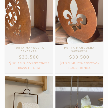
PORTA MANGUERA
PORTA MANGUERA
30X30X20
30X30X20
$33.500
$33.500
$30.150
$30.150
CON
EFECTIVO /
CON
EFECTIVO /
TRANSFERENCIA
TRANSFERENCIA