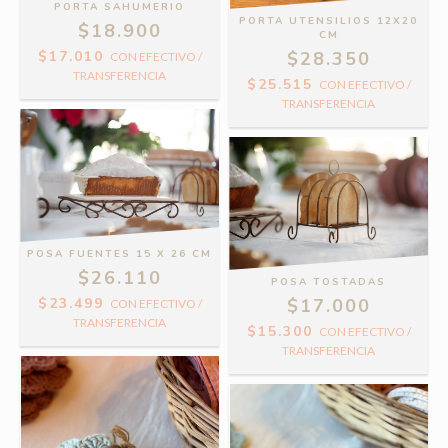
PORTA SAHUMERIO
PORTA UTENSILIOS 12X20
$18.900
CM
$17.010
$28.350
CON
EFECTIVO /
TRANSFERENCIA
$25.515
CON
EFECTIVO /
TRANSFERENCIA
POSA FUENTES 15 X 26 CM
$26.110
POSA TOSTADAS
$23.499
$17.000
CON
EFECTIVO /
TRANSFERENCIA
$15.300
CON
EFECTIVO /
TRANSFERENCIA