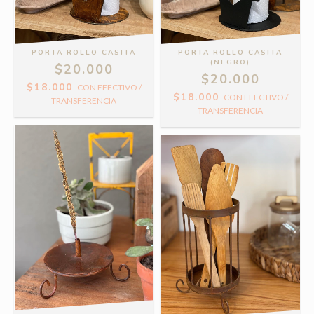
PORTA ROLLO CASITA
PORTA ROLLO CASITA
(NEGRO)
$20.000
$20.000
$18.000
CON
EFECTIVO /
$18.000
CON
EFECTIVO /
TRANSFERENCIA
TRANSFERENCIA