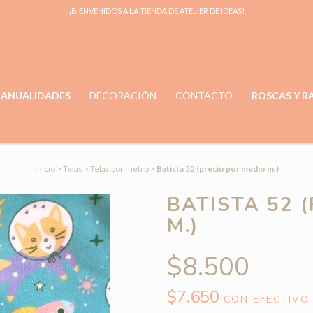
¡BIENVENIDOS A LA TIENDA DE ATELIER DE IDEAS!
MANUALIDADES
DECORACIÓN
CONTACTO
ROSCAS Y 
Inicio
>
Telas
>
Telas por metro
>
Batista 52 (precio por medio m.)
BATISTA 52 
M.)
$8.500
$7.650
CON
EFECTIVO