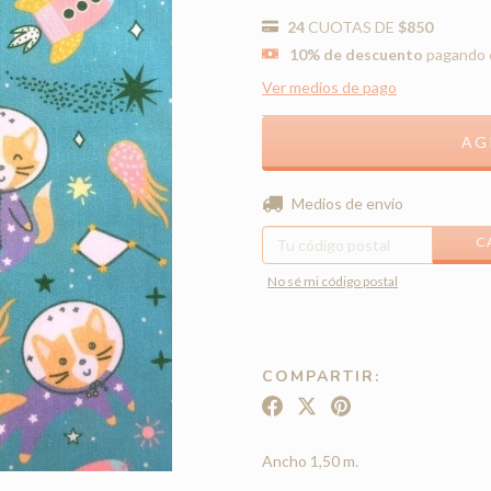
24
CUOTAS DE
$850
10% de descuento
pagando c
Ver medios de pago
Entregas para el CP:
Medios de envío
C
No sé mi código postal
COMPARTIR:
Ancho 1,50 m.