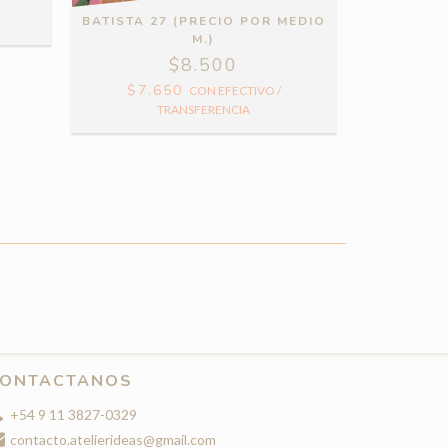
BATISTA 27 (PRECIO POR MEDIO
BATISTA 4
M.)
$8.500
$7.650
$7.
CON
EFECTIVO /
TRANSFERENCIA
ONTACTANOS
+54 9 11 3827-0329
contacto.atelierideas@gmail.com