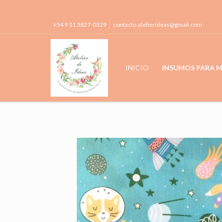
+54 9 11 3827-0329
contacto.atelierideas@gmail.com
INICIO
INSUMOS PARA 