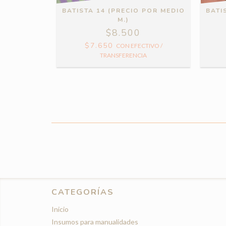
BATISTA 14 (PRECIO POR MEDIO
BATI
 POR MEDIO
M.)
$8.500
$7.650
CON
EFECTIVO /
TIVO /
TRANSFERENCIA
A
CATEGORÍAS
Inicio
Insumos para manualidades